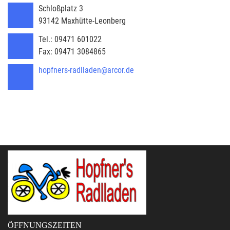
Schloßplatz 3
93142
Maxhütte-Leonberg
Tel.:
09471 601022
Fax:
09471 3084865
hopfners-radlladen@arcor.de
ÖFFNUNGSZEITEN