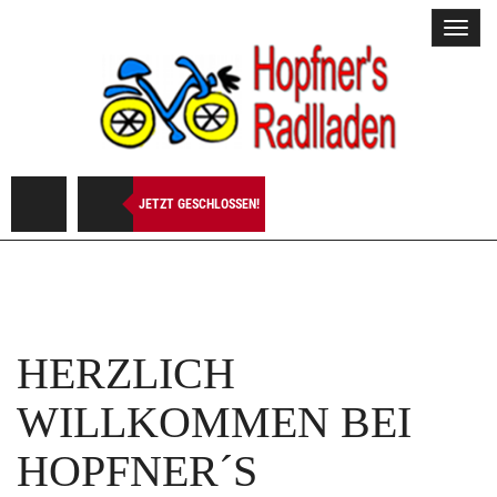
Toggl
navig
JETZT GESCHLOSSEN!
HERZLICH
WILLKOMMEN BEI
HOPFNER´S