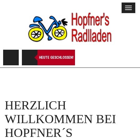
Toggl
navig
HEUTE GESCHLOSSEN!
HERZLICH
WILLKOMMEN BEI
HOPFNER´S