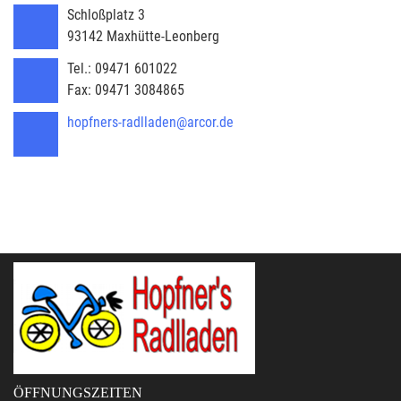
Schloßplatz 3
93142
Maxhütte-Leonberg
Tel.:
09471 601022
Fax:
09471 3084865
hopfners-radlladen@arcor.de
ÖFFNUNGSZEITEN