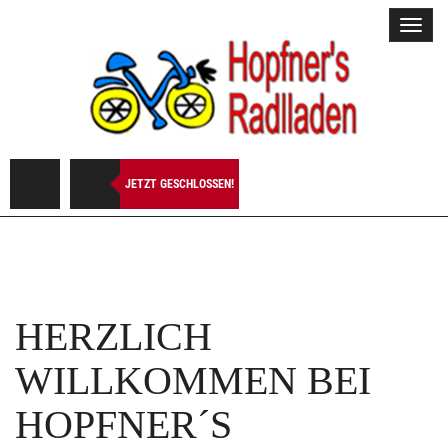
Toggl
navig
JETZT GESCHLOSSEN!
HERZLICH
WILLKOMMEN BEI
HOPFNER´S