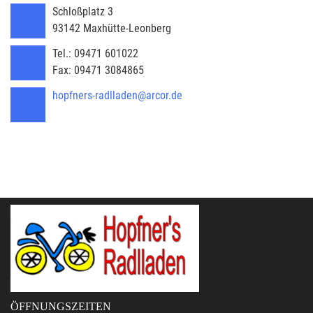
Schloßplatz 3
93142
Maxhütte-Leonberg
Tel.:
09471 601022
Fax:
09471 3084865
hopfners-radlladen@arcor.de
ÖFFNUNGSZEITEN