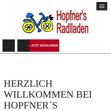
Toggl
navig
JETZT GESCHLOSSEN!
HERZLICH
WILLKOMMEN BEI
HOPFNER´S