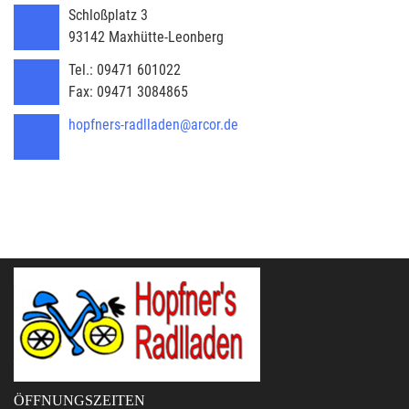
Schloßplatz 3
93142
Maxhütte-Leonberg
Tel.:
09471 601022
Fax:
09471 3084865
hopfners-radlladen@arcor.de
ÖFFNUNGSZEITEN