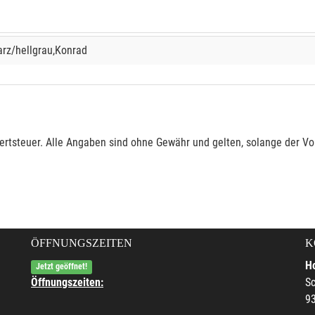
rz/hellgrau,Konrad
rtsteuer. Alle Angaben sind ohne Gewähr und gelten, solange der Vor
ÖFFNUNGSZEITEN
K
Ho
Jetzt geöffnet!
Öffnungszeiten:
Sc
9